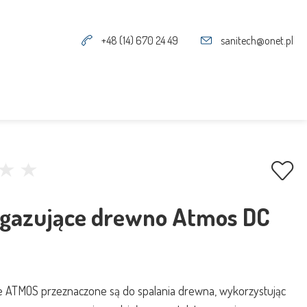
+48 (14) 670 24 49
sanitech@onet.pl
zgazujące drewno Atmos DC
e ATMOS przeznaczone są do spalania drewna, wykorzystując