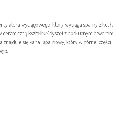
ylatora wyciągowego, który wyciąga spaliny z kotła.
t w ceramiczną kształtkę(dyszę) z podłużnym otworem
 znajduje się kanał spalinowy, który w górnej części
ego.