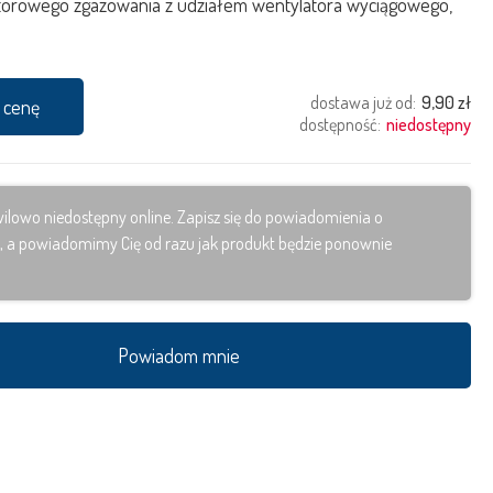
torowego zgazowania z udziałem wentylatora wyciągowego,
dostawa już od:
9,90 zł
o cenę
dostępność:
niedostępny
ilowo niedostępny online. Zapisz się do powiadomienia o
, a powiadomimy Cię od razu jak produkt będzie ponownie
Powiadom mnie