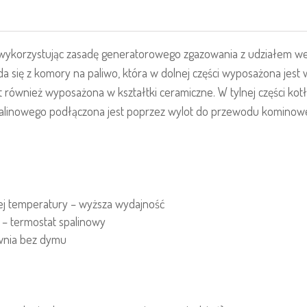
wykorzystując zasadę generatorowego zgazowania z udziałem went
da się z komory na paliwo, która w dolnej części wyposażona jes
również wyposażona w kształtki ceramiczne. W tylnej części kotła
spalinowego podłączona jest poprzez wylot do przewodu kominow
ej temperatury – wyższa wydajność
 – termostat spalinowy
ownia bez dymu