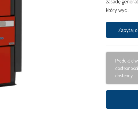
zasadę genera
który wyc...
Zapytaj 
Produkt chw
dostępności
dostępny.