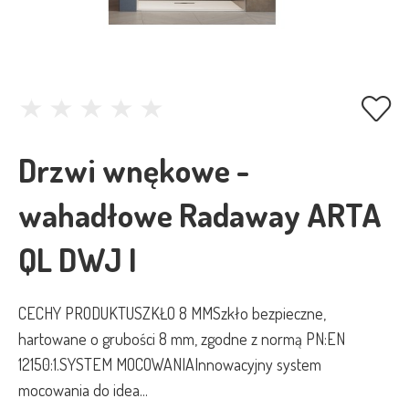
Drzwi wnękowe -
wahadłowe Radaway ARTA
QL DWJ I
CECHY PRODUKTUSZKŁO 8 MMSzkło bezpieczne,
hartowane o grubości 8 mm, zgodne z normą PN:EN
12150:1.SYSTEM MOCOWANIAInnowacyjny system
mocowania do idea...