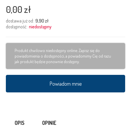
0,00 zł
dostawa już od:
9,90 zł
dostępność:
niedostępny
Produkt chwilowo niedostępny online. Zapisz się do
powiadomienia o dostępności, a powiadomimy Cię od razu
jak produkt będzie ponownie dostępny.
Powiadom mnie
OPIS
OPINIE