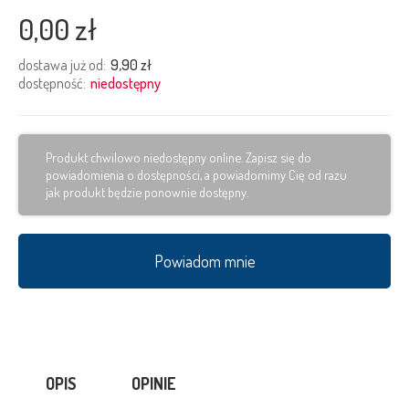
0,00 zł
dostawa już od:
9,90 zł
dostępność:
niedostępny
Produkt chwilowo niedostępny online. Zapisz się do
powiadomienia o dostępności, a powiadomimy Cię od razu
jak produkt będzie ponownie dostępny.
Powiadom mnie
OPIS
OPINIE