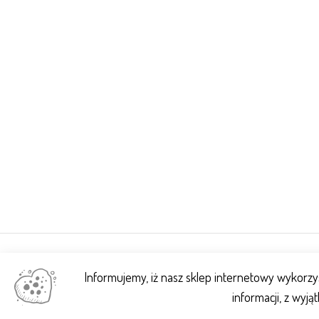
Wszystkie prawa zastrzeżone © 2022 sanitech.debica.pl
Informujemy, iż nasz sklep internetowy wykorzy
informacji, z wyją