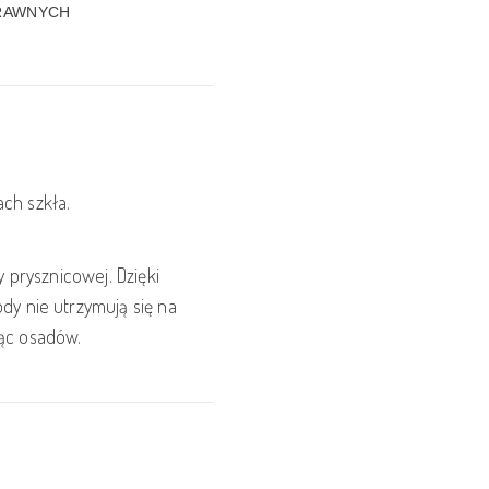
PRAWNYCH
ach szkła.
 prysznicowej. Dzięki
y nie utrzymują się na
jąc osadów.