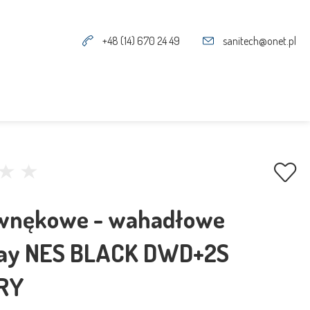
+48 (14) 670 24 49
sanitech@onet.pl
wnękowe - wahadłowe
ay NES BLACK DWD+2S
RY