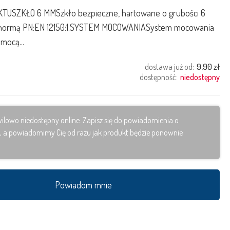
USZKŁO 6 MMSzkło bezpieczne, hartowane o grubości 6
 normą PN:EN 12150:1.SYSTEM MOCOWANIASystem mocowania
mocą...
dostawa już od:
9,90 zł
dostępność:
niedostępny
ilowo niedostępny online. Zapisz się do powiadomienia o
, a powiadomimy Cię od razu jak produkt będzie ponownie
Powiadom mnie