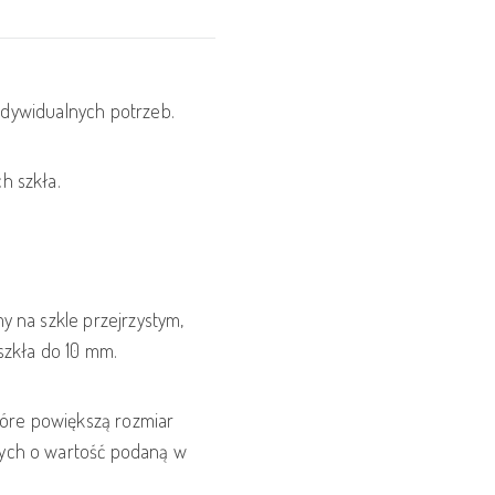
dywidualnych potrzeb.
h szkła.
y na szkle przejrzystym,
 szkła do 10 mm.
które powiększą rozmiar
wych o wartość podaną w