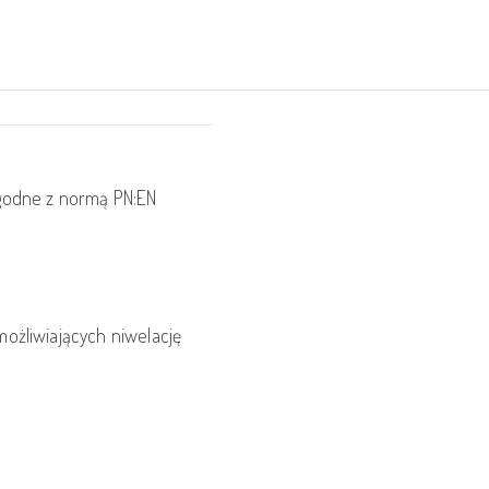
godne z normą PN:EN
ożliwiających niwelację