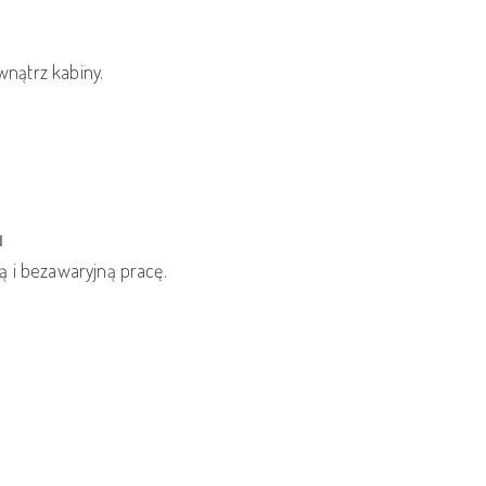
wnątrz kabiny.
I
ą i bezawaryjną pracę.