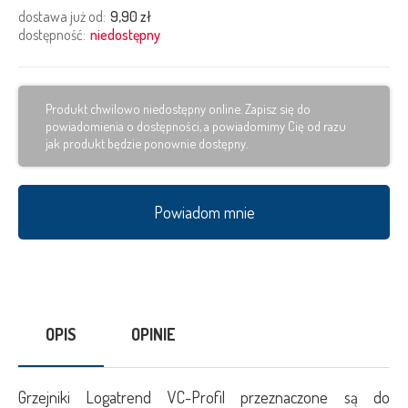
dostawa już od:
9,90 zł
dostępność:
niedostępny
Produkt chwilowo niedostępny online. Zapisz się do
powiadomienia o dostępności, a powiadomimy Cię od razu
jak produkt będzie ponownie dostępny.
Powiadom mnie
OPIS
OPINIE
Grzejniki Logatrend VC-Profil przeznaczone są do