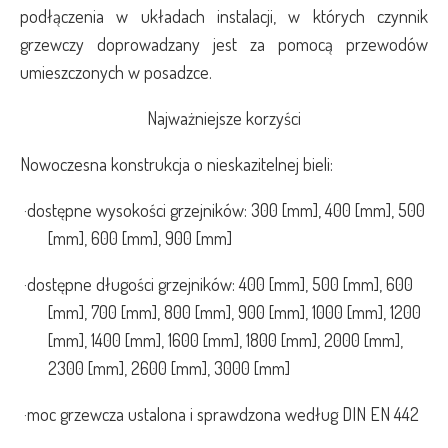
podłączenia w układach instalacji, w których czynnik
grzewczy doprowadzany jest za pomocą przewodów
umieszczonych w posadzce.
Najważniejsze korzyści
Nowoczesna konstrukcja o nieskazitelnej bieli:
·
dostępne wysokości grzejników: 300 [mm], 400 [mm], 500
[mm], 600 [mm], 900 [mm]
·
dostępne długości grzejników: 400 [mm], 500 [mm], 600
[mm], 700 [mm], 800 [mm], 900 [mm], 1000 [mm], 1200
[mm], 1400 [mm], 1600 [mm], 1800 [mm], 2000 [mm],
2300 [mm], 2600 [mm], 3000 [mm]
·
moc grzewcza ustalona i sprawdzona według DIN EN 442